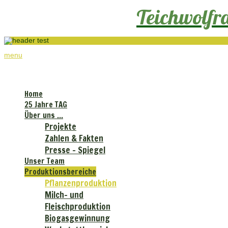
Teichwolf
menu
Teichwolframsdorfer Agrar GmbH
Home
25 Jahre TAG
Über uns ...
Projekte
Zahlen & Fakten
Presse - Spiegel
Unser Team
Produktionsbereiche
Pflanzenproduktion
Milch- und
Fleischproduktion
Biogasgewinnung